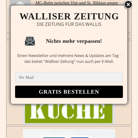
MG-Bahn zwischen Visp und St. Niklaus wegen
“Naturereignis” unterbrochen
Matterhorn-Gotthard-Bahn warnt vor Wartezeiten und
WALLISER ZEITUNG
Verspätungen
DIE ZEITUNG FÜR DAS WALLIS
Nichts mehr verpassen!
Einen Newsletter und mehrere News & Updates am Tag -
das bietet "Walliser Zeitung" nun auch per E-Mail.