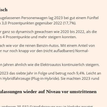
isch
 zugelassenen Personenwagen lag 2023 bei gut einem Fünftel
n 3,0 Prozentpunkten gegenüber 2022 (17,7%).
r ganz so dynamisch gewachsen wie 2020 bis 2022, als die
eils 4 Prozentpunkte und mehr steigern konnten.
ch wie vor die reinen Benzin-Autos. Mit einem Anteil von
r nur noch knapp vor den (nicht aufladbaren) Normal-
n Jahren ähnlich wie die Elektroautos kontinuierlich steigern.
l 2023 das siebte Jahr in Folge und betrug noch 9,4%. Leicht an
n Hybridfahrzeuge (Plug-in-Hybride). Sie machten 2023 rund
ulassungen wieder auf Niveau vor umstrittenen
nderem 35 032 Güterfahrzeuge neu in Verkehr gesetzt,