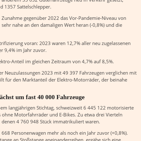
 1357 Sattelschlepper.
hen Zunahme gegenüber 2022 das Vor-Pandemie-Niveau von
 sehr nahe an den damaligen Wert heran (-0,8%) und die
trifizierung voran: 2023 waren 12,7% aller neu zugelassenen
er 9,4% im Jahr zuvor.
ktro-Anteil im gleichen Zeitraum von 4,7% auf 8,5%.
l der Neuzulassungen 2023 mit 49 397 Fahrzeugen verglichen mit
ilt für den Marktanteil der Elektro-Motorräder, der beinahe
chst um fast 40 000 Fahrzeuge
em langjährigen Stichtag, schweizweit 6 445 122 motorisierte
 ohne Motorfahrräder und E-Bikes. Zu etwa drei Vierteln
 denen 4 760 948 Stück immatrikuliert waren.
 668 Personenwagen mehr als noch ein Jahr zuvor (+0,8%).
ange an Stoßstange aneinanderreihen, ergäbe sich eine