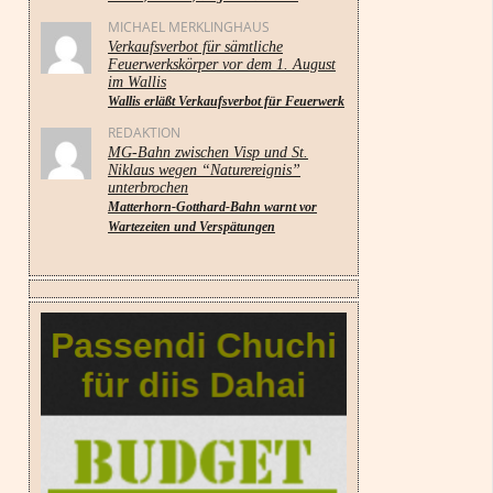
MICHAEL MERKLINGHAUS
Verkaufsverbot für sämtliche
Feuerwerkskörper vor dem 1. August
im Wallis
Wallis erläßt Verkaufsverbot für Feuerwerk
REDAKTION
MG-Bahn zwischen Visp und St.
Niklaus wegen “Naturereignis”
unterbrochen
Matterhorn-Gotthard-Bahn warnt vor
Wartezeiten und Verspätungen