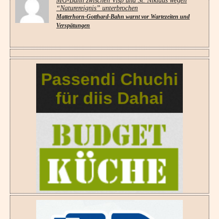
MG-Bahn zwischen Visp und St. Niklaus wegen
“Naturereignis” unterbrochen
Matterhorn-Gotthard-Bahn warnt vor Wartezeiten und
Verspätungen