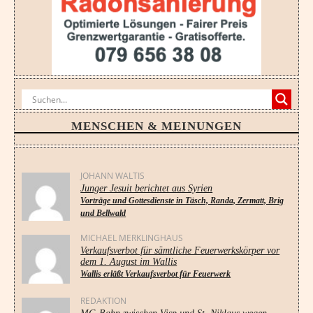
MENSCHEN & MEINUNGEN
JOHANN WALTIS
Junger Jesuit berichtet aus Syrien
Vorträge und Gottesdienste in Täsch, Randa, Zermatt, Brig
und Bellwald
MICHAEL MERKLINGHAUS
Verkaufsverbot für sämtliche Feuerwerkskörper vor
dem 1. August im Wallis
Wallis erläßt Verkaufsverbot für Feuerwerk
REDAKTION