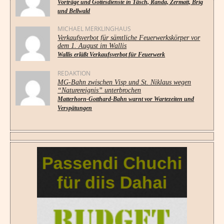
Vorträge und Gottesdienste in Täsch, Randa, Zermatt, Brig
und Bellwald
MICHAEL MERKLINGHAUS
Verkaufsverbot für sämtliche Feuerwerkskörper vor
dem 1. August im Wallis
Wallis erläßt Verkaufsverbot für Feuerwerk
REDAKTION
MG-Bahn zwischen Visp und St. Niklaus wegen
“Naturereignis” unterbrochen
Matterhorn-Gotthard-Bahn warnt vor Wartezeiten und
Verspätungen