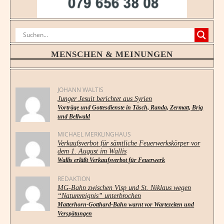
MENSCHEN & MEINUNGEN
JOHANN WALTIS
Junger Jesuit berichtet aus Syrien
Vorträge und Gottesdienste in Täsch, Randa, Zermatt, Brig
und Bellwald
MICHAEL MERKLINGHAUS
Verkaufsverbot für sämtliche Feuerwerkskörper vor
dem 1. August im Wallis
Wallis erläßt Verkaufsverbot für Feuerwerk
REDAKTION
MG-Bahn zwischen Visp und St. Niklaus wegen
“Naturereignis” unterbrochen
Matterhorn-Gotthard-Bahn warnt vor Wartezeiten und
Verspätungen