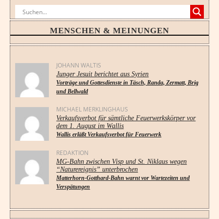
MENSCHEN & MEINUNGEN
JOHANN WALTIS
Junger Jesuit berichtet aus Syrien
Vorträge und Gottesdienste in Täsch, Randa, Zermatt, Brig
und Bellwald
MICHAEL MERKLINGHAUS
Verkaufsverbot für sämtliche Feuerwerkskörper vor
dem 1. August im Wallis
Wallis erläßt Verkaufsverbot für Feuerwerk
REDAKTION
MG-Bahn zwischen Visp und St. Niklaus wegen
“Naturereignis” unterbrochen
Matterhorn-Gotthard-Bahn warnt vor Wartezeiten und
Verspätungen