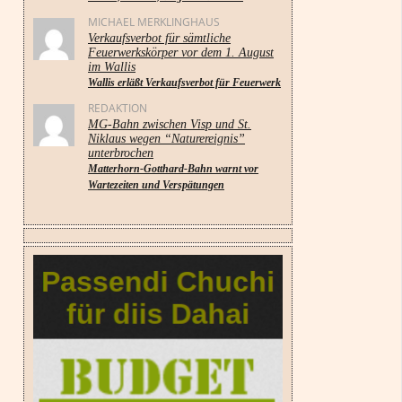
MICHAEL MERKLINGHAUS
Verkaufsverbot für sämtliche
Feuerwerkskörper vor dem 1. August
im Wallis
Wallis erläßt Verkaufsverbot für Feuerwerk
REDAKTION
MG-Bahn zwischen Visp und St.
Niklaus wegen “Naturereignis”
unterbrochen
Matterhorn-Gotthard-Bahn warnt vor
Wartezeiten und Verspätungen