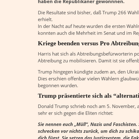
haben die Republikaner gewonnnen.
Die Resultate sind bisher, daß Trump 266 Wahl
erhielt.
In der Nacht auf heute wurden die ersten Wahl
konnten auch die Mehrheit im Senat und im R
Kriege beenden versus Pro Abtreibun
Harris hat sich als Abtreibungsbefürworterin p
Abtreibung zu mobilisieren. Damit ist sie offenb
Trump hingegen kündigte zudem an, den Ukraine
Dies erschien offenbar vielen Wählern glaubwür
begonnen wurden.
Trump präsentierte sich als “alternat
Donald Trump schrieb noch am 5. November, a
sehr er sich gegen die Eliten richtet:
Sie nennen euch „Müll“, Nazis und Faschisten.
schrecken vor nichts zurück, um dich zu schik
dich fügst. Sie setzen das Justizsystem, die F