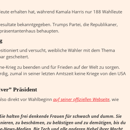
leute erhalten hat, während Kamala Harris nur 188 Wahlleute
resultate bekanntgegeben. Trumps Partei, die Republikaner,
epräsentantenhaus behaupten.
g
ositioniert und versucht, weibliche Wähler mit dem Thema
ar gescheitert.
-Krieg zu beenden und für Frieden auf der Welt zu sorgen.
dig, zumal in seiner letzten Amtszeit keine Kriege von den USA
iver” Präsident
lso direkt vor Wahlbeginn
auf seiner offiziellen Webseite
, wie
 Sie halten frei denkende Frauen für schwach und dumm. Sie
anieren, zu beschämen, zu belästigen und zu demütigen, bis du
ake-News-Medien, Big Tech und alle anderen Hebel ihrer Macht