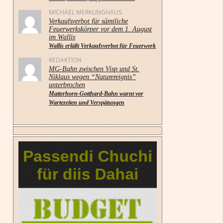
MICHAEL MERKLINGHAUS
Verkaufsverbot für sämtliche
Feuerwerkskörper vor dem 1. August
im Wallis
Wallis erläßt Verkaufsverbot für Feuerwerk
REDAKTION
MG-Bahn zwischen Visp und St.
Niklaus wegen “Naturereignis”
unterbrochen
Matterhorn-Gotthard-Bahn warnt vor
Wartezeiten und Verspätungen